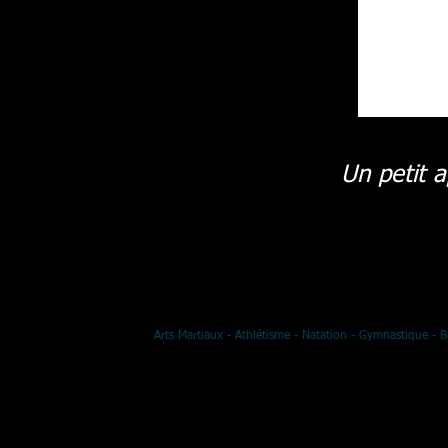
Un petit a
Arts Martiaux - Athlétisme - Natation - Gymnastique - B