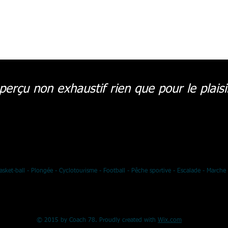
perçu non exhaustif rien que pour le plaisi
asket-ball - Plongée - Cyclotourisme - Football - Pêche sportive - Escalade - Marche 
© 2015 by Coach 78. Proudly created with
Wix.com