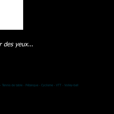
r des yeux...
- Tennis de table - Pétanque - Cyclisme - VTT - Volley-ball