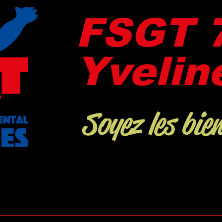
FSGT 7
Yvelin
Soyez les bie
s
Affiliation & Licence
Certificat Médical
Contrat Enga