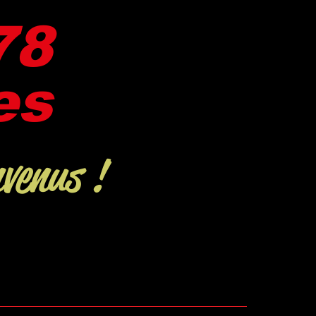
8​
es
nvenus !
gement Républicain
Honorabilité
Activités